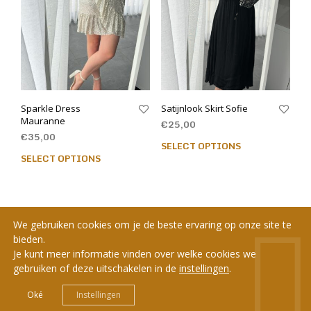
Sparkle Dress
Satijnlook Skirt Sofie
Mauranne
€
25,00
€
35,00
SELECT OPTIONS
SELECT OPTIONS
We gebruiken cookies om je de beste ervaring op onze site te
bieden.
Je kunt meer informatie vinden over welke cookies we
gebruiken of deze uitschakelen in de
instellingen
.
© 2020 LCC - BE0712.984.642 - Webdesign by
Headr
.
Oké
Instellingen