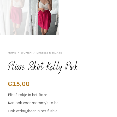
HOME
/
WOMEN
/
DRESSES & SKIRTS
Plissé Skirt Kelly Pink
€
15,00
Plissé rokje in het Roze
Kan ook voor mommy’s to be
Ook verkrijgbaar in het fushia