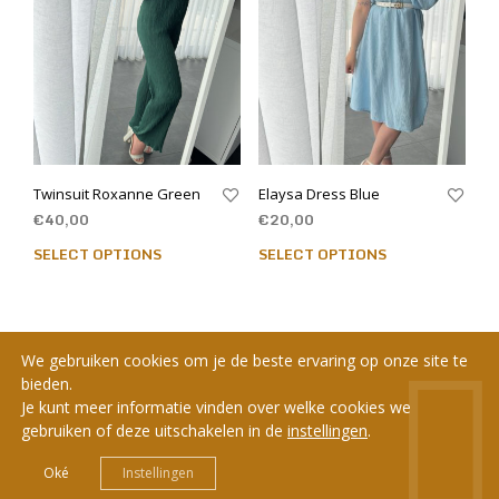
Twinsuit Roxanne Green
Elaysa Dress Blue
€
40,00
€
20,00
SELECT OPTIONS
SELECT OPTIONS
We gebruiken cookies om je de beste ervaring op onze site te
bieden.
Je kunt meer informatie vinden over welke cookies we
gebruiken of deze uitschakelen in de
instellingen
.
© 2020 LCC - BE0712.984.642 - Webdesign by
Headr
.
Oké
Instellingen